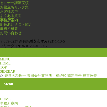
セミナー講演実績
お役立ちリンク集
お客様の声
よくある質問
事務所案内
所長あいさつ・紹介
事務所概要
お問い合わせ
〒639-0237 奈良県香芝市すみれ野1-13-5
フリーダイヤル 0120-016-967
サイトマップ
プライバシーポリシーについて
MENU
HOME
TOP
SIDEBAR
©
奈良の税理士 泉田会計事務所｜相続税 確定申告 経営改善
Menu
HOME
事務所案内