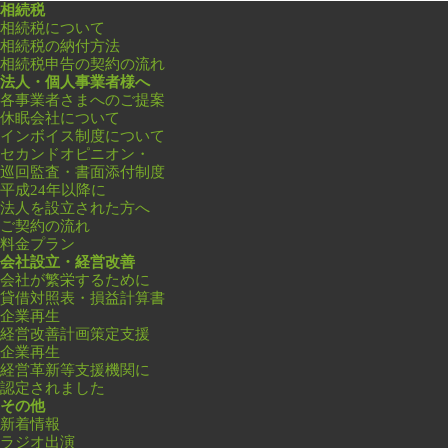
相続税
相続税について
相続税の納付方法
相続税申告の契約の流れ
法人・個人事業者様へ
各事業者さまへのご提案
休眠会社について
インボイス制度について
セカンドオピニオン・
巡回監査・書面添付制度
平成24年以降に
法人を設立された方へ
ご契約の流れ
料金プラン
会社設立・経営改善
会社が繁栄するために
貸借対照表・損益計算書
企業再生
経営改善計画策定支援
企業再生
経営革新等支援機関に
認定されました
その他
新着情報
ラジオ出演